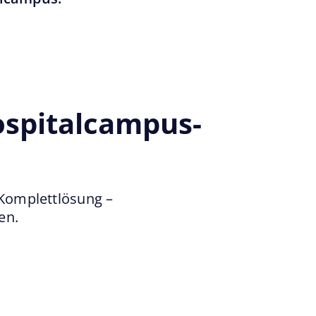
ospitalcampus-
 Komplettlösung –
en.