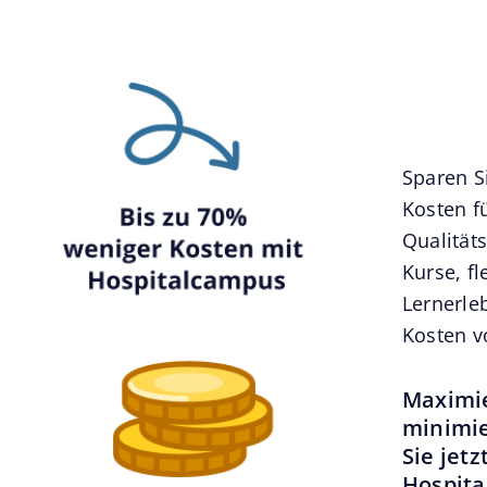
Sparen S
Kosten f
Qualität
Kurse, f
Lernerleb
Kosten v
Maximie
minimie
Sie jet
Hospita