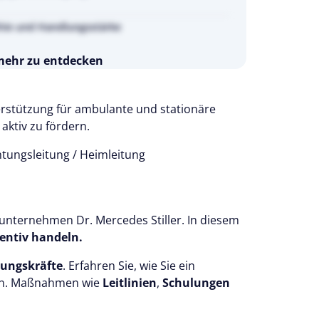
hie und Handlungsstärke
 mehr zu entdecken
s 14 Tage kostenlos.
 testen
erstützung für ambulante und stationäre
aktiv zu fördern.
htungsleitung / Heimleitung
geunternehmen Dr. Mercedes Stiller. In diesem
entiv handeln.
rungskräfte
. Erfahren Sie, wie Sie ein
nen. Maßnahmen wie
Leitlinien
,
Schulungen