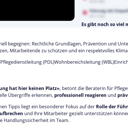
04:47 Min
Führung mit Empat
04:11 Min
Es gibt noch so viel
Testen Sie Pflegecampu
Kostenlos
ionell begegnen: Rechtliche Grundlagen, Prävention und Unt
zen, Mitarbeitende zu schützen und ein respektvolles Klima 
e
Pflegedienstleitung (PDL)
Wohnbereichsleitung (WBL)
Einric
ung hat hier keinen Platz«
, betont die Beraterin für Pfle
uelle Übergriffe erkennen,
professionell reagieren
und
präv
hen Tipps liegt ein besonderer Fokus auf der
Rolle der Füh
ufbrechen
und Ihre Mitarbeiter gezielt unterstützen kön
ie Handlungssicherheit im Team.