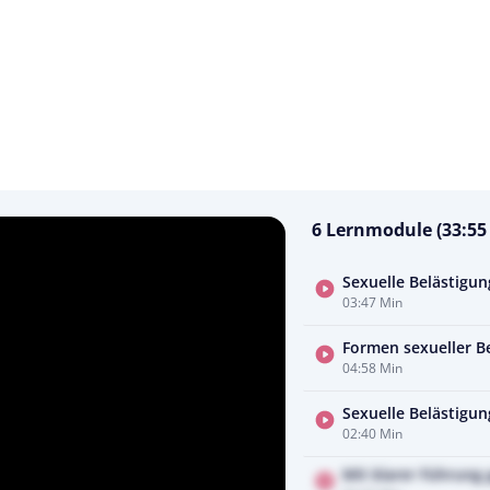
6 Lernmodule (33:55
Sexuelle Belästigu
03:47 Min
Formen sexueller B
04:58 Min
Sexuelle Belästigun
02:40 Min
Mit klarer Führung