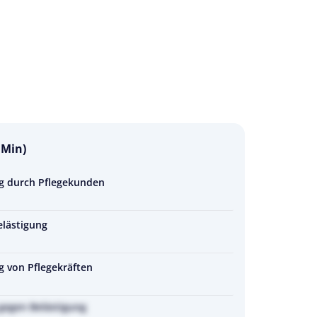
 Min)
ng durch Pflegekunden
elästigung
g von Pflegekräften
 gegen Belästigung