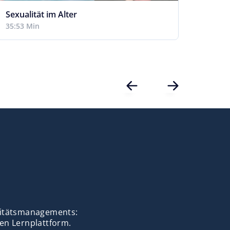
Sexualität im Alter
Hygie
ambul
35:53 Min
Eingl
52:32
alitätsmanagements:
en Lernplattform.