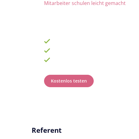
Mitarbeiter schulen leicht gemacht
Die Nr. 1 für Fortbildung u
ab 69 € zzgl. MwSt. im Monat für 15 Lize
900 Schulungen mit TOP-Experten
Fortbildungsplan online erstellen
100% anerkannt bei Prüfungen
Kostenlos testen
Referent