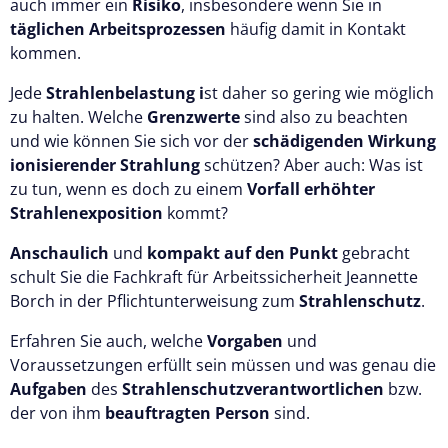
auch immer ein
Risiko
, insbesondere wenn Sie in
täglichen Arbeitsprozessen
häufig damit in Kontakt
kommen.
Jede
Strahlenbelastung i
st daher so gering wie möglich
zu halten. Welche
Grenzwerte
sind also zu beachten
und wie können Sie sich vor der
schädigenden Wirkung
ionisierender Strahlung
schützen? Aber auch: Was ist
zu tun, wenn es doch zu einem
Vorfall erhöhter
Strahlenexposition
kommt?
Anschaulich
und
kompakt auf den Punkt
gebracht
schult Sie die Fachkraft für Arbeitssicherheit Jeannette
Borch in der Pflichtunterweisung zum
Strahlenschutz
.
Erfahren Sie auch, welche
Vorgaben
und
Voraussetzungen erfüllt sein müssen und was genau die
Aufgaben
des
Strahlenschutzverantwortlichen
bzw.
der von ihm
beauftragten Person
sind.