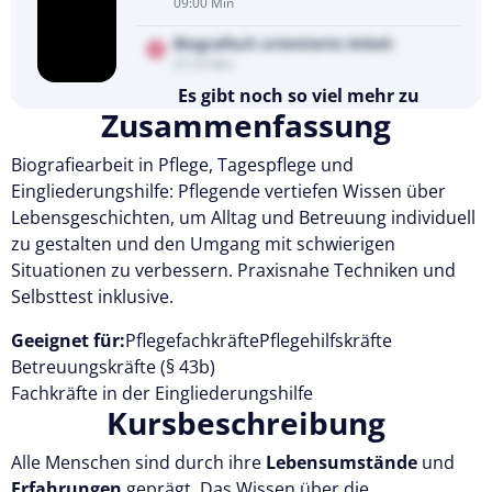
09:00 Min
Biografisch orientierte Arbeit
07:25 Min
Es gibt noch so viel mehr zu
Zusammenfassung
entdecken
Testen Sie Pflegecampus 14 Tage
kostenlos.
Biografiearbeit in Pflege, Tagespflege und
Eingliederungshilfe: Pflegende vertiefen Wissen über
Kostenlos testen
Lebensgeschichten, um Alltag und Betreuung individuell
zu gestalten und den Umgang mit schwierigen
Situationen zu verbessern. Praxisnahe Techniken und
Selbsttest inklusive.
Geeignet für:
Pflegefachkräfte
Pflegehilfskräfte
Betreuungskräfte (§ 43b)
Fachkräfte in der Eingliederungshilfe
Kursbeschreibung
Alle Menschen sind durch ihre
Lebensumstände
und
Erfahrungen
geprägt. Das Wissen über die