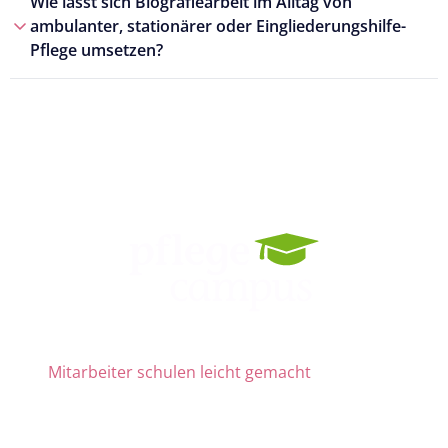
Wie lässt sich Biografiearbeit im Alltag von
ambulanter, stationärer oder Eingliederungshilfe-
Pflege umsetzen?
Mitarbeiter schulen leicht gemacht
Die Nr. 1 für Fortbildung und QM
ab 69 € zzgl. MwSt. im Monat für 15 Lizenzen